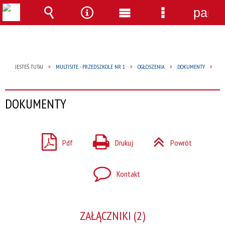
panel
Wyszukiwarka
Narzędzia
Menu
Menu
główne
szczegółow
JESTEŚ TUTAJ
MULTISITE - PRZEDSZKOLE NR 1
OGŁOSZENIA
DOKUMENTY
DOKUMENTY
Pdf
Drukuj
Powrót
Kontakt
ZAŁĄCZNIKI (2)