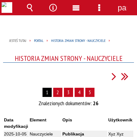
panel
Wyszukiwarka
Narzędzia
Menu
Menu
główne
szczegółow
JESTEŚ TUTAJ
PORTAL
HISTORIA ZMIAN STRONY - NAUCZYCIELE
HISTORIA ZMIAN STRONY - NAUCZYCIELE
1
2
3
4
5
Znalezionych dokumentów:
26
Data
Element
Opis
Użytkownik
modyfikacji
2025-10-05
Nauczyciele
Publikacja
Xyz Xyz